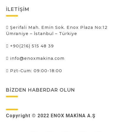
İLETİŞİM
Şerifali Mah. Emin Sok. Enox Plaza No:12
Ümraniye – İstanbul – Türkiye
+90(216) 515 48 39
info@enoxmakina.com
Pzt-Cum: 09:00-18:00
BİZDEN HABERDAR OLUN
Copyright © 2022 ENOX MAKİNA A.Ş