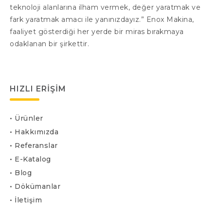
teknoloji alanlarına ilham vermek, değer yaratmak ve
fark yaratmak amacı ile yanınızdayız.” Enox Makina,
faaliyet gösterdiği her yerde bir miras bırakmaya
odaklanan bir şirkettir.
HIZLI ERİŞİM
• Ürünler
• Hakkımızda
• Referanslar
• E-Katalog
• Blog
• Dökümanlar
• İletişim