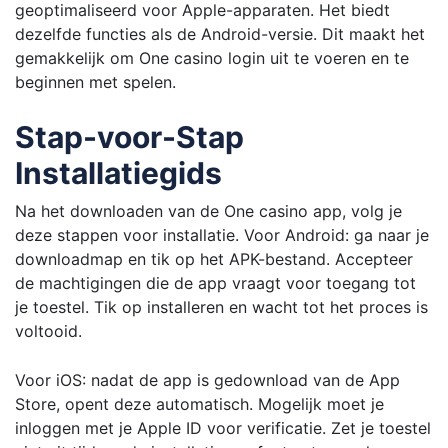
geoptimaliseerd voor Apple-apparaten. Het biedt
dezelfde functies als de Android-versie. Dit maakt het
gemakkelijk om One casino login uit te voeren en te
beginnen met spelen.
Stap-voor-Stap
Installatiegids
Na het downloaden van de One casino app, volg je
deze stappen voor installatie. Voor Android: ga naar je
downloadmap en tik op het APK-bestand. Accepteer
de machtigingen die de app vraagt voor toegang tot
je toestel. Tik op installeren en wacht tot het proces is
voltooid.
Voor iOS: nadat de app is gedownload van de App
Store, opent deze automatisch. Mogelijk moet je
inloggen met je Apple ID voor verificatie. Zet je toestel