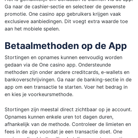
Ga naar de cashier-sectie en selecteer de gewenste
promotie. One casino app gebruikers krijgen vaak
exclusieve aanbiedingen. Dit voegt extra waarde toe
aan het mobiele spelen.
Betaalmethoden op de App
Stortingen en opnames kunnen eenvoudig worden
gedaan via de One casino app. Ondersteunde
methoden zijn onder andere creditcards, e-wallets en
bankoverschrijvingen. Ga naar de banking-sectie in de
app om een transactie te starten. Voer het bedrag in
en kies je voorkeursmethode.
Stortingen zijn meestal direct zichtbaar op je account.
Opnames kunnen enkele uren tot dagen duren,
afhankelijk van de methode. Controleer de limieten en
fees in de app voordat je een transactie doet. One