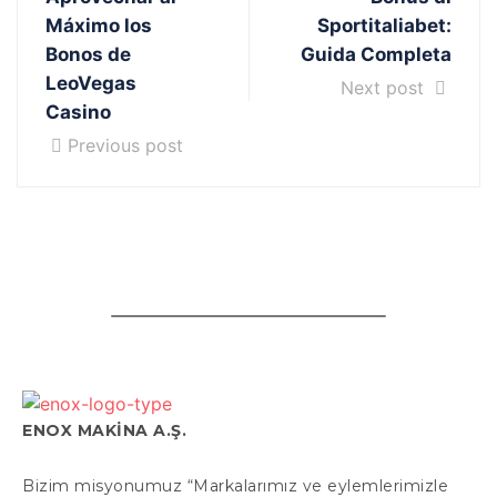
Máximo los
Sportitaliabet:
Bonos de
Guida Completa
LeoVegas
Next post
Casino
Previous post
ENOX MAKİNA A.Ş.
Bizim misyonumuz “Markalarımız ve eylemlerimizle