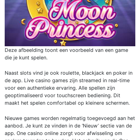
Deze afbeelding toont een voorbeeld van een game
die je kunt spelen.
Naast slots vind je ook roulette, blackjack en poker in
de app. Live casino games zijn streamed in real-time
voor een authentieke ervaring. Alle spellen zijn
geoptimaliseerd voor touchscreen bediening. Dit
maakt het spelen comfortabel op kleinere schermen.
Nieuwe games worden regelmatig toegevoegd aan het
aanbod. Je kunt ze vinden in de ‘Nieuw’ sectie van de
app. One casino online zorgt voor afwisseling om