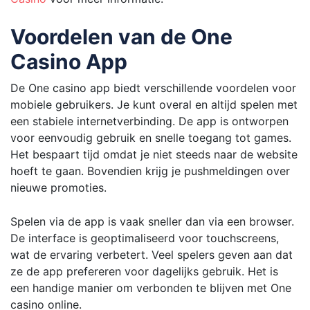
Voordelen van de One
Casino App
De One casino app biedt verschillende voordelen voor
mobiele gebruikers. Je kunt overal en altijd spelen met
een stabiele internetverbinding. De app is ontworpen
voor eenvoudig gebruik en snelle toegang tot games.
Het bespaart tijd omdat je niet steeds naar de website
hoeft te gaan. Bovendien krijg je pushmeldingen over
nieuwe promoties.
Spelen via de app is vaak sneller dan via een browser.
De interface is geoptimaliseerd voor touchscreens,
wat de ervaring verbetert. Veel spelers geven aan dat
ze de app prefereren voor dagelijks gebruik. Het is
een handige manier om verbonden te blijven met One
casino online.