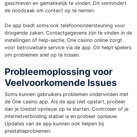
geschreven en gemakkelijk te vinden. Dit vermindert
de noodzaak om contact op te nemen.
De app biedt soms ook telefoonondersteuning voor
dringende zaken. Contactgegevens zijn te vinden in de
instellingen of help-sectie. One casino online zorgt
voor betrouwbare service via de app. Dit helpt spelers
om problemen snel op te lossen.
Probleemoplossing voor
Veelvoorkomende Issues
Soms kunnen gebruikers problemen ondervinden met
de One casino app. Als de app niet opstart, probeer
dan je toestel opnieuw op te starten. Controleer of je
internetverbinding stabiel is en probeer opnieuw.
Updates van de app kunnen ook helpen bij
prestatieproblemen.