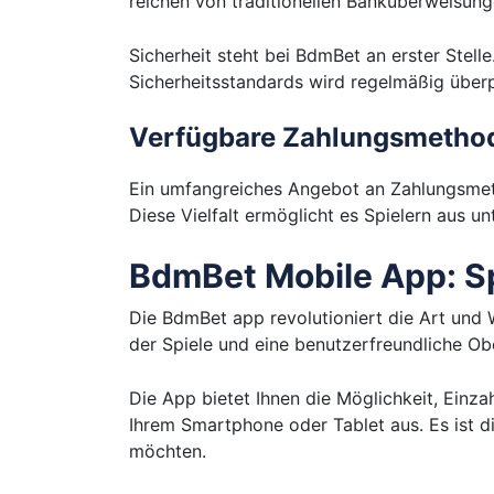
reichen von traditionellen Banküberweisung
Sicherheit steht bei BdmBet an erster Stel
Sicherheitsstandards wird regelmäßig überpr
Verfügbare Zahlungsmetho
Ein umfangreiches Angebot an Zahlungsmeth
Diese Vielfalt ermöglicht es Spielern aus u
BdmBet Mobile App: Sp
Die BdmBet app revolutioniert die Art und 
der Spiele und eine benutzerfreundliche Ober
Die App bietet Ihnen die Möglichkeit, Einza
Ihrem Smartphone oder Tablet aus. Es ist d
möchten.