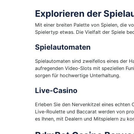
Explorieren der Spiel
Mit einer breiten Palette von Spielen, die 
Spielertyp etwas. Die Vielfalt der Spiele be
Spielautomaten
Spielautomaten sind zweifellos eines der 
aufregenden Video-Slots mit speziellen Fun
sorgen für hochwertige Unterhaltung.
Live-Casino
Erleben Sie den Nervenkitzel eines echten
Live-Roulette und Baccarat werden von prof
es Ihnen, mit Dealern und Mitspielern zu k