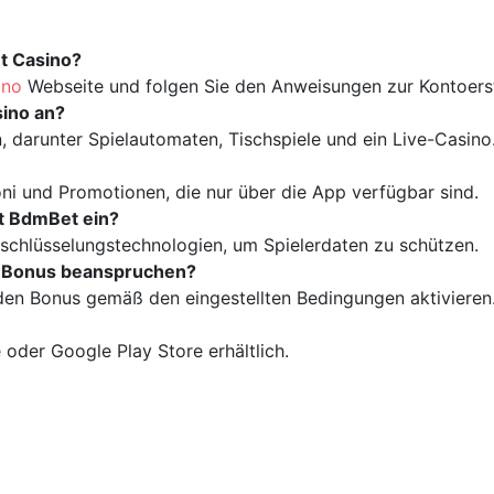
t Casino?
ino
Webseite und folgen Sie den Anweisungen zur Kontoerst
sino an?
en, darunter Spielautomaten, Tischspiele und ein Live-Casino
oni und Promotionen, die nur über die App verfügbar sind.
t BdmBet ein?
rschlüsselungstechnologien, um Spielerdaten zu schützen.
o Bonus beanspruchen?
den Bonus gemäß den eingestellten Bedingungen aktivieren
 oder Google Play Store erhältlich.