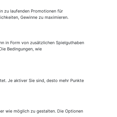
n zu laufenden Promotionen für
glichkeiten, Gewinne zu maximieren.
nn in Form von zusätzlichen Spielguthaben
 Die Bedingungen, wie
et. Je aktiver Sie sind, desto mehr Punkte
r wie möglich zu gestalten. Die Optionen