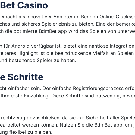
mBet Casino
macht als innovativer Anbieter im Bereich Online-Glückssp
iches und sicheres Spielerlebnis zu bieten. Eine der beme
rch die optimierte BdmBet app wird das Spielen von unterwe
 für Android verfügbar ist, bietet eine nahtlose Integrati
weiteres Highlight ist die beeindruckende Vielfalt an Spiel
und bestehende Spieler zu halten.
e Schritte
ht einfacher sein. Der einfache Registrierungsprozess erfor
en Ihre erste Einzahlung. Diese Schritte sind notwendig, bev
g rechtzeitig abzuschließen, da sie zur Sicherheit aller Spie
earbeitet werden können. Nutzen Sie die BdmBet app, um j
ng flexibel zu bleiben.