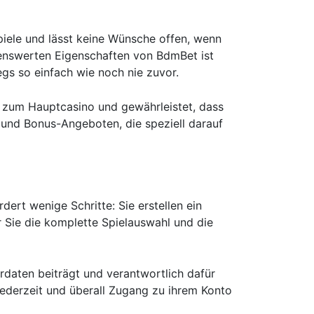
iele und lässt keine Wünsche offen, wenn
rkenswerten Eigenschaften von BdmBet ist
gs so einfach wie noch nie zuvor.
on zum Hauptcasino und gewährleistet, dass
en und Bonus-Angeboten, die speziell darauf
dert wenige Schritte: Sie erstellen ein
or Sie die komplette Spielauswahl und die
lerdaten beiträgt und verantwortlich dafür
ederzeit und überall Zugang zu ihrem Konto