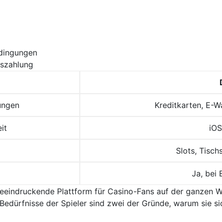
dingungen
uszahlung
ungen
Kreditkarten, E-W
it
iOS
Slots, Tisch
Ja, bei 
eindruckende Plattform für Casino-Fans auf der ganzen Wel
Bedürfnisse der Spieler sind zwei der Gründe, warum sie si