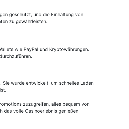
ngen geschützt, und die Einhaltung von
aten zu gewährleisten.
Wallets wie PayPal und Kryptowährungen.
 durchzuführen.
n. Sie wurde entwickelt, um schnelles Laden
st.
 Promotions zuzugreifen, alles bequem von
ch das volle Casinoerlebnis genießen