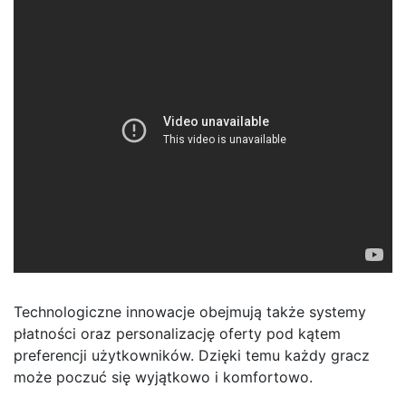
Technologiczne innowacje obejmują także systemy
płatności oraz personalizację oferty pod kątem
preferencji użytkowników. Dzięki temu każdy gracz
może poczuć się wyjątkowo i komfortowo.