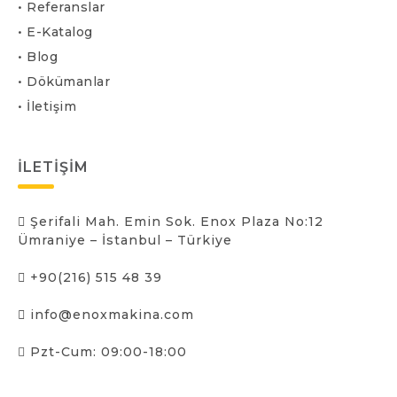
• Referanslar
• E-Katalog
• Blog
• Dökümanlar
• İletişim
İLETİŞİM
Şerifali Mah. Emin Sok. Enox Plaza No:12
Ümraniye – İstanbul – Türkiye
+90(216) 515 48 39
info@enoxmakina.com
Pzt-Cum: 09:00-18:00