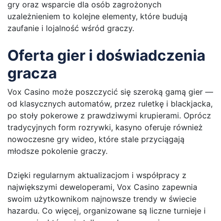
gry oraz wsparcie dla osób zagrożonych
uzależnieniem to kolejne elementy, które budują
zaufanie i lojalność wśród graczy.
Oferta gier i doświadczenia
gracza
Vox Casino może poszczycić się szeroką gamą gier —
od klasycznych automatów, przez ruletkę i blackjacka,
po stoły pokerowe z prawdziwymi krupierami. Oprócz
tradycyjnych form rozrywki, kasyno oferuje również
nowoczesne gry wideo, które stale przyciągają
młodsze pokolenie graczy.
Dzięki regularnym aktualizacjom i współpracy z
największymi deweloperami, Vox Casino zapewnia
swoim użytkownikom najnowsze trendy w świecie
hazardu. Co więcej, organizowane są liczne turnieje i