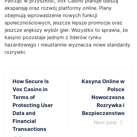
Patrząc w przyszłość, Vox Casino planuje dalszą
ekspansję oraz rozwój platformy online. Plany
obejmują wprowadzenie nowych funkcji
społecznościowych, jeszcze lepsze promocje oraz
jeszcze większy wybór gier. Wszystko to sprawia, że
kasyno pozostaje jednym z liderów rynku
hazardowego i nieustannie wyznacza nowe standardy
rozrywki.
How Secure Is
Kasyna Online w
Vox Casino in
Polsce
Terms of
Nowoczesna
Protecting User
Rozrywka i
Data and
Bezpieczenstwo
Financial
Next post
Transactions