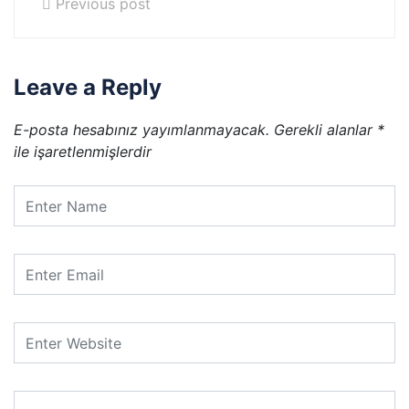
Previous post
Leave a Reply
E-posta hesabınız yayımlanmayacak.
Gerekli alanlar
*
ile işaretlenmişlerdir