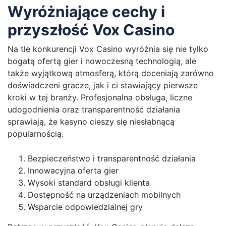
Wyróżniające cechy i
przyszłość Vox Casino
Na tle konkurencji Vox Casino wyróżnia się nie tylko
bogatą ofertą gier i nowoczesną technologią, ale
także wyjątkową atmosferą, którą doceniają zarówno
doświadczeni gracze, jak i ci stawiający pierwsze
kroki w tej branży. Profesjonalna obsługa, liczne
udogodnienia oraz transparentność działania
sprawiają, że kasyno cieszy się niesłabnącą
popularnością.
Bezpieczeństwo i transparentność działania
Innowacyjna oferta gier
Wysoki standard obsługi klienta
Dostępność na urządzeniach mobilnych
Wsparcie odpowiedzialnej gry