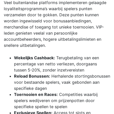
Veel buitenlandse platforms implementeren gelaagde
loyaliteitsprogramma’s waarbij spelers punten
verzamelen door te gokken. Deze punten kunnen
worden ingewisseld voor bonusaanbiedingen,
merchandise of toegang tot unieke toernooien. VIP-
leden genieten veelal van persoonlijke
accountbeheerders, hogere uitbetalingslimieten en
snellere uitbetalingen.
Wekelijks Cashback:
Terugbetaling van een
percentage van netto verliezen, doorgaans
tussen 5-20%, zonder inzetvereisten
Reload Bonussen:
Herhalende stortingsbonussen
voor bestaande spelers, vaak gebonden aan
specifieke dagen
Toernooien en Races:
Competities waarbij
spelers wedijveren om prijzenpotten door
specifieke spellen te spelen
Exclusieve Spellen:
Access tot slots en