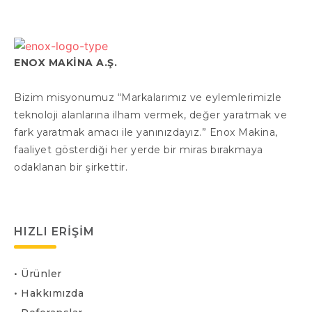
ENOX MAKİNA A.Ş.
Bizim misyonumuz “Markalarımız ve eylemlerimizle
teknoloji alanlarına ilham vermek, değer yaratmak ve
fark yaratmak amacı ile yanınızdayız.” Enox Makina,
faaliyet gösterdiği her yerde bir miras bırakmaya
odaklanan bir şirkettir.
HIZLI ERİŞİM
• Ürünler
• Hakkımızda