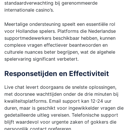
standaardverwachting bij gerenommeerde
internationale casino’s.
Meertalige ondersteuning speelt een essentiële rol
voor Hollandse spelers. Platforms die Nederlandse
supportmedewerkers beschikbaar hebben, kunnen
complexe vragen effectiever beantwoorden en
culturele nuances beter begrijpen, wat de algehele
spelervaring significant verbetert.
Responsetijden en Effectiviteit
Live chat levert doorgaans de snelste oplossingen,
met doorsnee wachttijden onder de drie minuten bij
kwaliteitsplatforms. Email support kan 12-24 uur
duren, maar is geschikt voor ingewikkelder vragen die
gedetailleerde uitleg vereisen. Telefonische support
blijft waardevol voor urgente zaken of gokkers die
persoonlijk contact prefereren.