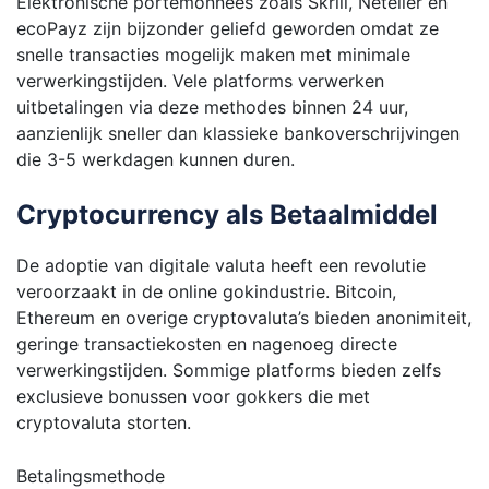
Elektronische portemonnees zoals Skrill, Neteller en
ecoPayz zijn bijzonder geliefd geworden omdat ze
snelle transacties mogelijk maken met minimale
verwerkingstijden. Vele platforms verwerken
uitbetalingen via deze methodes binnen 24 uur,
aanzienlijk sneller dan klassieke bankoverschrijvingen
die 3-5 werkdagen kunnen duren.
Cryptocurrency als Betaalmiddel
De adoptie van digitale valuta heeft een revolutie
veroorzaakt in de online gokindustrie. Bitcoin,
Ethereum en overige cryptovaluta’s bieden anonimiteit,
geringe transactiekosten en nagenoeg directe
verwerkingstijden. Sommige platforms bieden zelfs
exclusieve bonussen voor gokkers die met
cryptovaluta storten.
Betalingsmethode