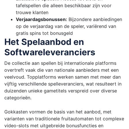
tafelspellen die alleen beschikbaar zijn voor
trouwe klanten
Verjaardagsbonussen:
Bijzondere aanbiedingen
op de verjaardag van de speler, variërend van
gratis spins tot bonusgeld
Het Spelaanbod en
Softwareleveranciers
De collectie aan spellen bij internationale platforms
overtreft vaak die van nationale aanbieders met een
veelvoud. Topplatforms werken samen met meer dan
vijftig verschillende spelleveranciers, wat resulteert in
duizenden unieke gametitels verspreid over diverse
categorieën.
Gokkasten vormen de basis van het aanbod, met
varianten van traditionele fruitautomaten tot complexe
video-slots met uitgebreide bonusfuncties en