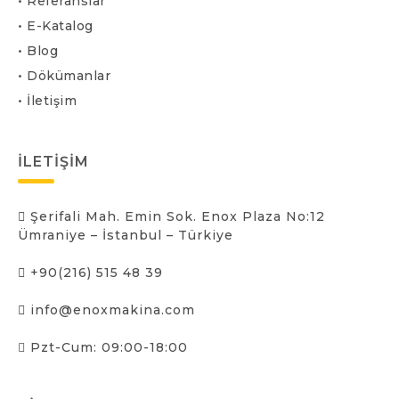
• Referanslar
• E-Katalog
• Blog
• Dökümanlar
• İletişim
İLETİŞİM
Şerifali Mah. Emin Sok. Enox Plaza No:12
Ümraniye – İstanbul – Türkiye
+90(216) 515 48 39
info@enoxmakina.com
Pzt-Cum: 09:00-18:00