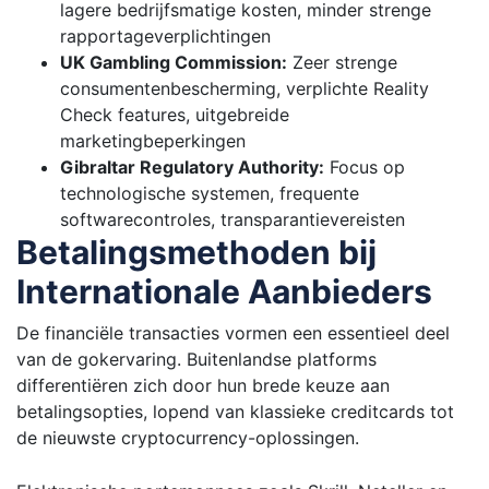
lagere bedrijfsmatige kosten, minder strenge
rapportageverplichtingen
UK Gambling Commission:
Zeer strenge
consumentenbescherming, verplichte Reality
Check features, uitgebreide
marketingbeperkingen
Gibraltar Regulatory Authority:
Focus op
technologische systemen, frequente
softwarecontroles, transparantievereisten
Betalingsmethoden bij
Internationale Aanbieders
De financiële transacties vormen een essentieel deel
van de gokervaring. Buitenlandse platforms
differentiëren zich door hun brede keuze aan
betalingsopties, lopend van klassieke creditcards tot
de nieuwste cryptocurrency-oplossingen.